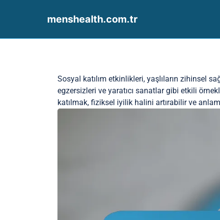
menshealth.com.tr
Skip to content
Sosyal katılım etkinlikleri, yaşlıların zihinsel 
egzersizleri ve yaratıcı sanatlar gibi etkili örn
katılmak, fiziksel iyilik halini artırabilir ve anl