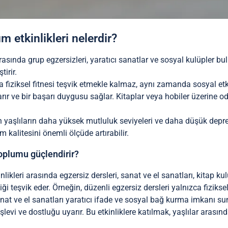
lım etkinlikleri nelerdir?
i arasında grup egzersizleri, yaratıcı sanatlar ve sosyal kulüpler b
tirir.
ca fiziksel fitnesi teşvik etmekle kalmaz, aynı zamanda sosyal et
 uyarır ve bir başarı duygusu sağlar. Kitaplar veya hobiler üzerine 
lan yaşlıların daha yüksek mutluluk seviyeleri ve daha düşük depre
m kalitesini önemli ölçüde artırabilir.
toplumu güçlendirir?
likleri arasında egzersiz dersleri, sanat ve el sanatları, kitap k
iyiliği teşvik eder. Örneğin, düzenli egzersiz dersleri yalnızca fizi
anat ve el sanatları yaratıcı ifade ve sosyal bağ kurma imkanı suna
işlevi ve dostluğu uyarır. Bu etkinliklere katılmak, yaşlılar arasınd