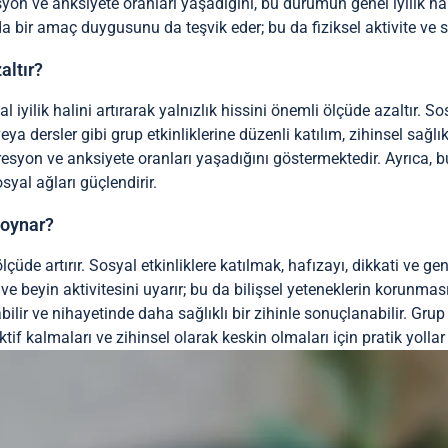
esyon ve anksiyete oranları yaşadığını, bu durumun genel iyilik 
bir amaç duygusunu da teşvik eder; bu da fiziksel aktivite ve sağ
altır?
iyilik halini artırarak yalnızlık hissini önemli ölçüde azaltır. Sosy
 dersler gibi grup etkinliklerine düzenli katılım, zihinsel sağlık 
syon ve anksiyete oranları yaşadığını göstermektedir. Ayrıca, bu
syal ağları güçlendirir.
ü oynar?
çüde artırır. Sosyal etkinliklere katılmak, hafızayı, dikkati ve genel
e beyin aktivitesini uyarır; bu da bilişsel yeteneklerin korunması
bilir ve nihayetinde daha sağlıklı bir zihinle sonuçlanabilir. Grup 
aktif kalmaları ve zihinsel olarak keskin olmaları için pratik yollar