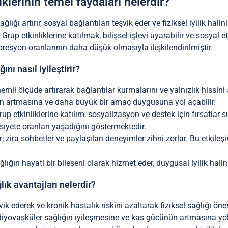
liklerinin temel faydaları nelerdir?
ağlığı artırır, sosyal bağlantıları teşvik eder ve fiziksel iyilik halini
rup etkinliklerine katılmak, bilişsel işlevi uyarabilir ve sosyal etk
epresyon oranlarının daha düşük olmasıyla ilişkilendirilmiştir.
ını nasıl iyileştirir?
önemli ölçüde artırarak bağlantılar kurmalarını ve yalnızlık hissin
levin artmasına ve daha büyük bir amaç duygusuna yol açabilir.
grup etkinliklerine katılım, sosyalizasyon ve destek için fırsatlar 
iyete oranları yaşadığını göstermektedir.
ir; zira sohbetler ve paylaşılan deneyimler zihni zorlar. Bu etkileş
ağlığın hayati bir bileşeni olarak hizmet eder, duygusal iyilik halini 
lık avantajları nelerdir?
şvik ederek ve kronik hastalık riskini azaltarak fiziksel sağlığı öne
rdiyovasküler sağlığın iyileşmesine ve kas gücünün artmasına yol 