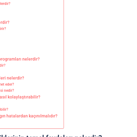
lerdir?
erdir?
rir?
?
programları nelerdir?
dir?
leri nelerdir?
zmet eder?
si nedir?
nasıl kolaylaştırabilir?
bilir?
gın hatalardan kaçınılmalıdır?