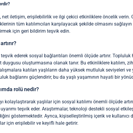
rdir?
, net iletişim, erişilebilirlik ve ilgi çekici etkinliklere öncelik v
lerinin tüm katılımcıları karşılayacak şekilde olmasını sağlayın ve
rmek için geri bildirim teşvik edin.
artırır?
ri teşvik ederek sosyal bağlantıları önemli ölçüde artırır. Topluluk
duygusu oluşturmasına olanak tanır. Bu etkinliklere katılım, zihi
çalışmalara katılan yaşlıların daha yüksek mutluluk seviyeleri ve
luluk bağlarını güçlendirir; bu da yaşlı yaşamının hayati bir yönü
ılımda rolü nedir?
tıyı kolaylaştırarak yaşlılar için sosyal katılımı önemli ölçüde artı
sel uyarımı teşvik eder. Araştırmalar, teknoloji destekli sosyal etk
diğini göstermektedir. Ayrıca, kişiselleştirilmiş içerik ve kullanıcı 
 için erişilebilir ve keyifli hale getirir.