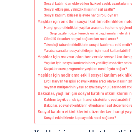
Sosyal katılımdan elde edilen fiziksel sağlık avantajları ne
Sosyal etkileşim, yalnızlık hissini nasıl azaltır?
Sosyal katılım, bilişsel işlevde hangi rolü oynar?
Yaşlılar için en etkili sosyal katılım etkinlikleri nel
Hangi grup etkinlikleri yaşlılar arasında toplumu güçlendi
Grup gezileri düzenlemede en iyi uygulamalar nelerdir?
Gönüllü fırsatları sosyal bağlantıları nasıl artırır?
Teknoloji tabanlı etkinliklerin sosyal katılımda rolü nedir
Yaratıcı sanatlar sosyal etkileşim için nasıl kullanılabilir?
Yaşlılar için mevcut olan benzersiz sosyal katılım 
Yaşlılar için sosyal katılımda bazı yenilikçi modeller neler
Kuşaklar arası programlar yaşlılara nasıl fayda sağlar?
Yaşlılar için nadir ama etkili sosyal katılım etkinlik
Evcil hayvan terapisi sosyal katılım aracı olarak nasıl hi
Seyahat kulüplerinin yaşlı sosyalizasyonu üzerindeki etki
Bakıcılar, yaşlılar için sosyal katılım etkinliklerini 
Katılımı teşvik etmek için hangi stratejiler uygulanabilir?
Bakıcılar, sosyal etkinliklerin etkinliğini nasıl değerlendire
Sosyal katılım etkinliklerini düzenlerken hangi yay
Sosyal etkinliklerde kapsayıcılık nasıl sağlanır?