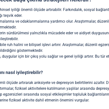
nsel iyiliği önemli ölçüde artırabilir. Farkındalık, sosyal bağlantıl
ğı teşvik eder.
ltmalarına ve odaklanmalarına yardımcı olur. Araştırmalar, düze
rmektedir.
lerin sürdürülmesi yalnızlıkla mücadele eder ve aidiyet duygusunu 
leştirebilir.
 bile ruh halini ve bilişsel işlevi artırır. Araştırmalar, düzenli e
ldirdiğini göstermektedir.
uygular için bir çıkış yolu sağlar ve genel iyiliği artırır. Bu tür 
nı nasıl iyileştirebilir?
nemli ölçüde artırarak anksiyete ve depresyon belirtilerini azaltır. 
Araştırmalar, fiziksel aktivitelere katılmanın yaşlılar arasında depr
 egzersizleri sırasında sosyal etkileşimler topluluk bağlantılarını
lerine fiziksel aktivite dahil etmenin önemini vurgular.