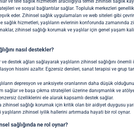
lar ve tele sağlık hizmetleri aracılığıyla temel zihinsel sağlık kay
atejileri ve sosyal bağlantılar sağlar. Topluluk merkezleri genelli
vik eder. Zihinsel sağlık uygulamaları ve web siteleri gibi çevrim
le sağlık hizmetleri, yaşlıların evlerinin konforunda zamanında z
aynaklar, zihinsel sağlığı korumak ve yaşlılar için genel yaşam k
ğlığını nasıl destekler?
ve destek ağları sağlayarak yaşlıların zihinsel sağlığını önemli ö
yon hissini azaltır. Egzersiz dersleri, sanat terapisi ve grup tart
şlıların depresyon ve anksiyete oranlarının daha düşük olduğunu 
şim sağlar ve başa çıkma stratejileri üzerine danışmanlık ve atöl
nzersiz özelliklerini ele alarak kapsamlı destek sağlar.
zihinsel sağlığı korumak için kritik olan bir aidiyet duygusu yara
aşlıların zihinsel iyilik hallerini artırmada hayati bir rol oynar.
insel sağlığında ne rol oynar?