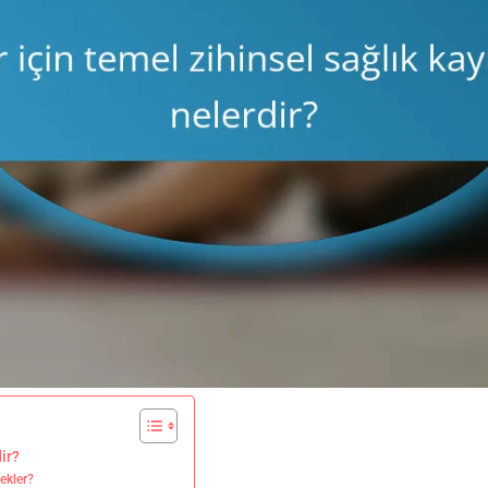
ir?
tekler?