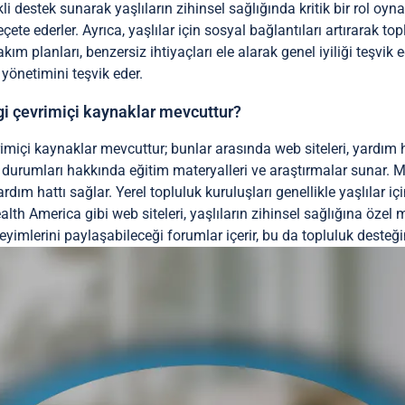
kli destek sunarak yaşlıların zihinsel sağlığında kritik bir rol oyna
çete ederler. Ayrıca, yaşlılar için sosyal bağlantıları artırarak top
akım planları, benzersiz ihtiyaçları ele alarak genel iyiliği teşvik e
k yönetimini teşvik eder.
ngi çevrimiçi kaynaklar mevcuttur?
evrimiçi kaynaklar mevcuttur; bunlar arasında web siteleri, yardım
ık durumları hakkında eğitim materyalleri ve araştırmalar sunar. 
ardım hattı sağlar. Yerel topluluk kuruluşları genellikle yaşlılar i
th America gibi web siteleri, yaşlıların zihinsel sağlığına özel 
eyimlerini paylaşabileceği forumlar içerir, bu da topluluk desteğin