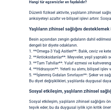
Hangi tür egzersizler en faydalıdır?
Düzenli fiziksel aktivite, yaşlıların zihinsel sağ
anksiyeteyi azaltır ve bilişsel işlevi artırır. So
Yaşlıların zihinsel sağlığını desteklemek i
Besin açısından zengin gıdaların dahil edilmesi, 
dengeli bir diyete odaklanın.
1. **Omega-3 Yağ Asitleri**: Balık, ceviz ve ket
2. **Antioksidanlar**: Meyveler, yeşil yapraklı s
3. **Tam Tahıllar**: Yulaf ezmesi ve kahverengi pir
4. **Hidrasyon**: Yeterli su alımı, bilişsel işlev v
5. **İşlenmiş Gıdaları Sınırlayın**: Şeker ve sağl
Bu diyet değişiklikleri, yaşlılarda duygusal dayanık
Sosyal etkileşim, yaşlıların zihinsel sağlığ
Sosyal etkileşim, yaşlıların zihinsel sağlığını ö
teşvik eder; bu da duygusal iyilik için kritik 