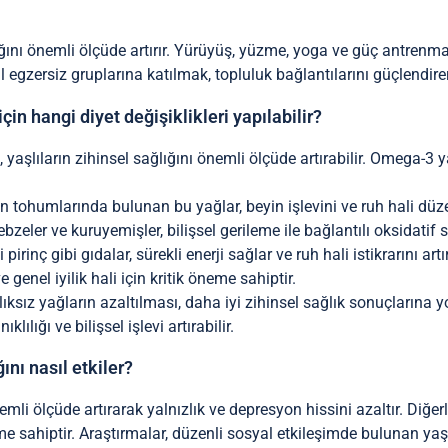
lığını önemli ölçüde artırır. Yürüyüş, yüzme, yoga ve güç antrenmanı 
syal egzersiz gruplarına katılmak, topluluk bağlantılarını güçlendire
çin hangi diyet değişiklikleri yapılabilir?
yaşlıların zihinsel sağlığını önemli ölçüde artırabilir. Omega-3 ya
en tohumlarında bulunan bu yağlar, beyin işlevini ve ruh hali düz
ebzeler ve kuruyemişler, bilişsel gerileme ile bağlantılı oksidatif
inç gibi gıdalar, sürekli enerji sağlar ve ruh hali istikrarını artır
e genel iyilik hali için kritik öneme sahiptir.
ıksız yağların azaltılması, daha iyi zihinsel sağlık sonuçlarına yo
lılığı ve bilişsel işlevi artırabilir.
ını nasıl etkiler?
nemli ölçüde artırarak yalnızlık ve depresyon hissini azaltır. Diğ
öneme sahiptir. Araştırmalar, düzenli sosyal etkileşimde bulunan 