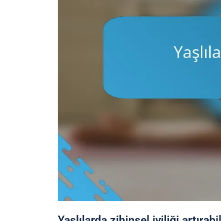
Yaşlılarda zihinsel iyiliği artırab