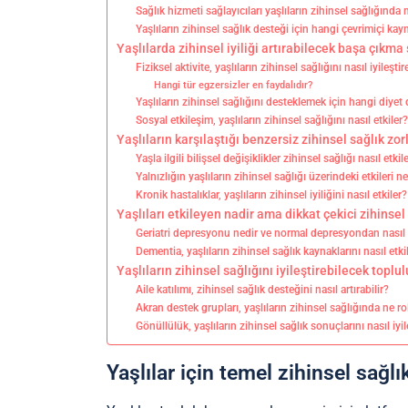
Sağlık hizmeti sağlayıcıları yaşlıların zihinsel sağlığında 
Yaşlıların zihinsel sağlık desteği için hangi çevrimiçi ka
Yaşlılarda zihinsel iyiliği artırabilecek başa çıkma 
Fiziksel aktivite, yaşlıların zihinsel sağlığını nasıl iyileştir
Hangi tür egzersizler en faydalıdır?
Yaşlıların zihinsel sağlığını desteklemek için hangi diyet d
Sosyal etkileşim, yaşlıların zihinsel sağlığını nasıl etkiler
Yaşlıların karşılaştığı benzersiz zihinsel sağlık zor
Yaşla ilgili bilişsel değişiklikler zihinsel sağlığı nasıl etkil
Yalnızlığın yaşlıların zihinsel sağlığı üzerindeki etkileri ne
Kronik hastalıklar, yaşlıların zihinsel iyiliğini nasıl etkiler?
Yaşlıları etkileyen nadir ama dikkat çekici zihinsel
Geriatri depresyonu nedir ve normal depresyondan nasıl f
Dementia, yaşlıların zihinsel sağlık kaynaklarını nasıl etki
Yaşlıların zihinsel sağlığını iyileştirebilecek toplu
Aile katılımı, zihinsel sağlık desteğini nasıl artırabilir?
Akran destek grupları, yaşlıların zihinsel sağlığında ne r
Gönüllülük, yaşlıların zihinsel sağlık sonuçlarını nasıl iyil
Yaşlılar için temel zihinsel sağlı