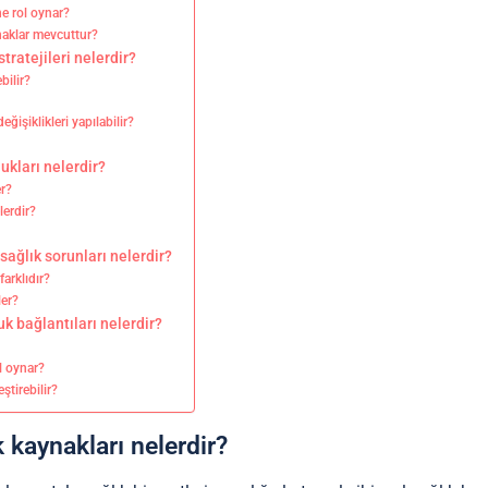
ne rol oynar?
ynaklar mevcuttur?
stratejileri nelerdir?
ebilir?
eğişiklikleri yapılabilir?
?
lukları nelerdir?
er?
lerdir?
 sağlık sorunları nelerdir?
arklıdır?
ler?
luk bağlantıları nelerdir?
ol oynar?
eştirebilir?
k kaynakları nelerdir?