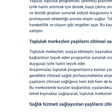
Yaşlılar, topluluk programları, çevrimiçi platform
iyilik halini artırmak için destek, başa çıkma str
ve destek grupları sunarak aidiyet duygusunu teş
profesyonel rehberliğe anında erişim sağlar. Te
hareketlilik ve ulaşım gibi engelleri aşar. Bu k
sahiptir.
Topluluk merkezleri yaşlıların zihinsel sa
Topluluk merkezleri, sosyal etkileşim, kaynaklar 
bağlantıları teşvik eden programlar sunarak izolas
duygusal iyilik halini teşvik eder.
Araştırmalar, topluluk programlarına katılan ya
genellikle zihinsel sağlık profesyonellerine eri
yaşlıların zihinsel sağlığının hem kök hem de be
Bu merkezlerde kurulan bağlantılar, yaşlandıkça 
temel kaynaklar sağlayarak, topluluk merkezleri y
Sağlık hizmeti sağlayıcıları yaşlıların zih