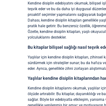
Kendine disiplin edebiyatını okumak, bilişsel işl
teşvik eder ve bu da daha iyi duygusal düzenleme
proaktif seçimler yapmalarını sağlayarak bağıms
Dahası, kendine disiplin kitapları genellikle yaşlı
pratik hale getirir. Bu benzersiz özellik, öğre
Özetle, kendine disiplin kitapları, yaşlı okuyucu
yolculuklarını destekler.
Bu kitaplar bilişsel sağlığı nasıl teşvik ed
Yaşlılar için kendine disiplin kitapları, zihinsel
sürdürmek için stratejiler sunar; bu da hafıza ve
eder. Ayrıca, genellikle zihni zorlayan alıştırmal
Yaşlılar kendine disiplin kitaplarından ha
Kendine disiplin kitaplarını okumak, yaşlılar 
ölçüde artırabilir. Bu kitaplar, dayanıklılığı ve 
sağlar. Böyle bir edebiyatla etkileşim, yansıma v
genellikle yenilenmiş bir amaç ve motivasyon hi