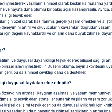
evi iyileştirerek yaşlıların zihinsel olarak keskin kalmalarına yar
 ve hayata daha olumlu bir bakış açısı kazandırabilir. Ayrıca, bu
ızlığı teşvik eder.
lar için özel olarak hazırlanmış gerçek yaşam örnekleri ve alıştırmal
nme deneyimini artırır ve okuyucuların kavramları doğrudan yaşam
lar için değerli kaynaklardır ve onların daha büyük zihinsel dayan
er?
 katılımı ve duygusal dayanıklılığı teşvik ederek bilişsel sağlığı a
 bilişsel işlevi iyileştirebilir. Düzenli okuma, beyin aktivitesini 
ar içerir, bu da zihinsel çevikliği daha da destekler.
ngi duygusal faydaları elde edebilir?
için özsaygının artması, kaygının azalması ve yaşam memnuniyeti
bağımsızlığı teşvik eden stratejiler sunarak yaşlıların yaşam zorluk
e kişisel gelişimi teşvik eder; bu da duygusal iyilik hali için krit
ssi yaşarlar; bu da nihayetinde zihinsel sağlıklarının artmasına 