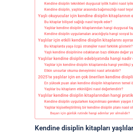
Kendine disiplin teknikleri duygusal iyilik halini nasıl iyile
Kendine disiplin, yaşlılar arasında bağımsızlığı nasıl teşv
Yaşlı okuyucular için kendine disiplin kitaplarının 
Bu kitaplar bilişsel sağlığı nasıl teşvik eder?
Yaşlılar kendine disiplin kitaplarından hangi duygusal fay
Kendine disiplin uygulamaları aracılığıyla hangi sosyal ba
Yaşlılar için etkili kendine disiplin kitaplarını ayır
Bu kitaplarda yaşa özgü stratejiler nasıl farklılık gösterir?
Yaşlı kendine disiplinine odaklanan bazı dikkate değer yaz
Yaşlılar kendine disiplin edebiyatında hangi nadir 
Yaşlılar için kendine disiplin kitaplarında hangi yenilikçi
Etkin unsurlar okuma deneyimini nasıl artırabilir?
2025’te yaşlılar için en çok önerilen kendine disipli
En yüksek puan alan kendine disiplin kitaplarının temel öz
Yaşlılar bu kitapların etkinliğini nasıl değerlendirir?
Yaşlılar kendine disiplin kitaplarından hangi pratik
Kendine disiplin uygularken kaçınılması gereken yaygın h
Yaşlılar kişiselleştirilmiş bir kendine disiplin planı nasıl o
Başarı için günlük rutinde hangi adımlar yer almalıdır?
Kendine disiplin kitapları yaşlılar