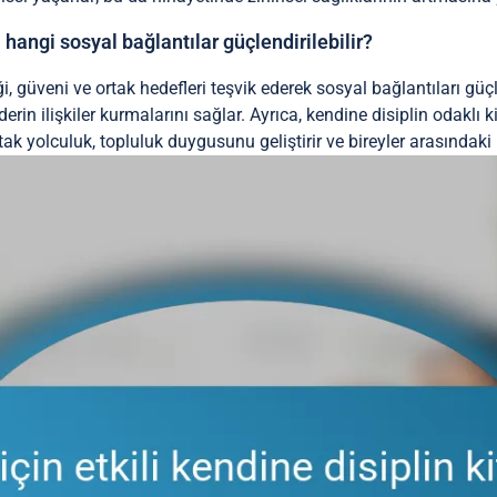
 hangi sosyal bağlantılar güçlendirilebilir?
ği, güveni ve ortak hedefleri teşvik ederek sosyal bağlantıları güç
erin ilişkiler kurmalarını sağlar. Ayrıca, kendine disiplin odaklı ki
rtak yolculuk, topluluk duygusunu geliştirir ve bireyler arasındaki 