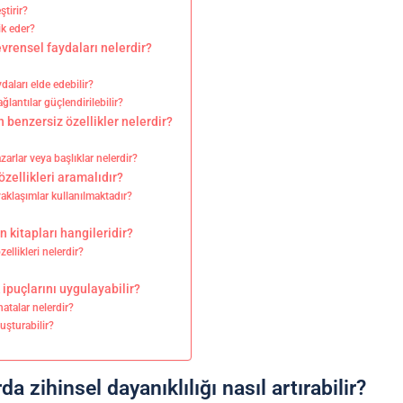
ştirir?
ik eder?
evrensel faydaları nelerdir?
daları elde edebilir?
ğlantılar güçlendirilebilir?
an benzersiz özellikler nelerdir?
arlar veya başlıklar nelerdir?
özellikleri aramalıdır?
 yaklaşımlar kullanılmaktadır?
n kitapları hangileridir?
ellikleri nelerdir?
 ipuçlarını uygulayabilir?
atalar nelerdir?
luşturabilir?
da zihinsel dayanıklılığı nasıl artırabilir?