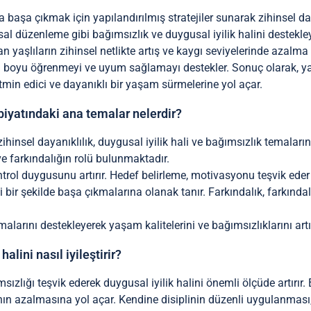
rla başa çıkmak için yapılandırılmış stratejiler sunarak zihinsel day
sal düzenleme gibi bağımsızlık ve duygusal iyilik halini destekle
 yaşlıların zihinsel netlikte artış ve kaygı seviyelerinde azalma 
am boyu öğrenmeyi ve uyum sağlamayı destekler. Sonuç olarak, yaşl
min edici ve dayanıklı bir yaşam sürmelerine yol açar.
ebiyatındaki ana temalar nelerdir?
, zihinsel dayanıklılık, duygusal iyilik hali ve bağımsızlık temala
ve farkındalığın rolü bulunmaktadır.
ntrol duygusunu artırır. Hedef belirleme, motivasyonu teşvik eder
 bir şekilde başa çıkmalarına olanak tanır. Farkındalık, farkındalığı
rmalarını destekleyerek yaşam kalitelerini ve bağımsızlıklarını artır
alini nasıl iyileştirir?
msızlığı teşvik ederek duygusal iyilik halini önemli ölçüde artırır. 
nın azalmasına yol açar. Kendine disiplinin düzenli uygulanması, 