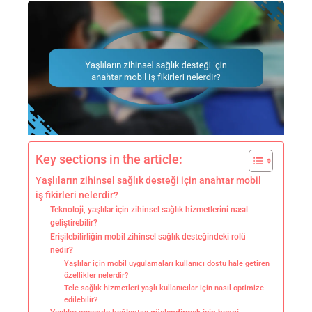
Key sections in the article:
Yaşlıların zihinsel sağlık desteği için anahtar mobil
iş fikirleri nelerdir?
Teknoloji, yaşlılar için zihinsel sağlık hizmetlerini nasıl
geliştirebilir?
Erişilebilirliğin mobil zihinsel sağlık desteğindeki rolü
nedir?
Yaşlılar için mobil uygulamaları kullanıcı dostu hale getiren
özellikler nelerdir?
Tele sağlık hizmetleri yaşlı kullanıcılar için nasıl optimize
edilebilir?