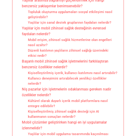
Yaşlılar arasında bağlantıyı güçlendirmek için hangi
benzersiz yaklaşımlar benimsenebilir?
Topluluk oluşturma uygulamaları sosyal etkileşimi nasıl
geliştirebilir?
Yaşlılar için sanal destek gruplarının faydaları nelerdir?
Yaşlılar için mobil zihinsel sağlık desteğinin evrensel
faydaları nelerdir?
Mobil erişim, zihinsel sağlık hizmetlerine olan engelleri
nasıl azaltır?
Düzenli katılımın yaşlıların zihinsel sağlığı üzerindeki
etkisi nedir?
Başarılı mobil zihinsel sağlık işletmelerini farklılaştıran
benzersiz özellikler nelerdir?
Kişiselleştirilmiş içerik, kullanıcı katılımını nasıl artırabilir?
Kullanıcı deneyimini artırabilecek yenilikçi özellikler
nelerdir?
Niş pazarlar için işletmelerin odaklanması gereken nadir
özellikler nelerdir?
Kültürel olarak duyarlı içerik mobil platformlara nasıl
entegre edilebilir?
Kişiselleştirilmiş zihinsel sağlık desteği için AI
kullanmanın sonuçları nelerdir?
Mobil çözümler geliştirirken hangi en iyi uygulamalar
izlenmelidir?
Yaşlılar için mobil uygulama tasarımında kaçınılması