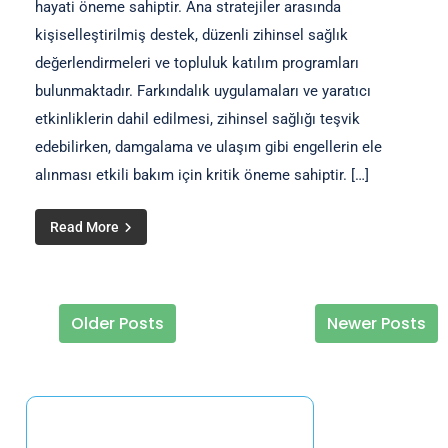
hayati öneme sahiptir. Ana stratejiler arasında
kişiselleştirilmiş destek, düzenli zihinsel sağlık
değerlendirmeleri ve topluluk katılım programları
bulunmaktadır. Farkındalık uygulamaları ve yaratıcı
etkinliklerin dahil edilmesi, zihinsel sağlığı teşvik
edebilirken, damgalama ve ulaşım gibi engellerin ele
alınması etkili bakım için kritik öneme sahiptir. […]
Read More
Older Posts
Newer Posts
Posts navigation
Rastgele Gönderi Keşfet