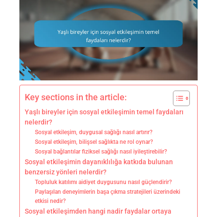
Key sections in the article:
Yaşlı bireyler için sosyal etkileşimin temel faydaları
nelerdir?
Sosyal etkileşim, duygusal sağlığı nasıl artırır?
Sosyal etkileşim, bilişsel sağlıkta ne rol oynar?
Sosyal bağlantılar fiziksel sağlığı nasıl iyileştirebilir?
Sosyal etkileşimin dayanıklılığa katkıda bulunan
benzersiz yönleri nelerdir?
Topluluk katılımı aidiyet duygusunu nasıl güçlendirir?
Paylaşılan deneyimlerin başa çıkma stratejileri üzerindeki
etkisi nedir?
Sosyal etkileşimden hangi nadir faydalar ortaya