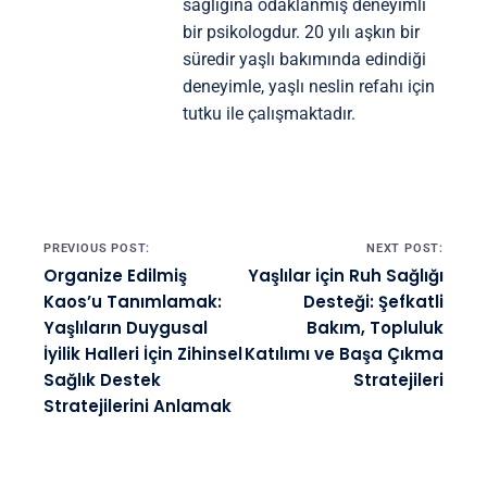
sağlığına odaklanmış deneyimli
bir psikologdur. 20 yılı aşkın bir
süredir yaşlı bakımında edindiği
deneyimle, yaşlı neslin refahı için
tutku ile çalışmaktadır.
Post navigation
PREVIOUS POST:
NEXT POST:
Organize Edilmiş
Yaşlılar için Ruh Sağlığı
Kaos’u Tanımlamak:
Desteği: Şefkatli
Yaşlıların Duygusal
Bakım, Topluluk
İyilik Halleri İçin Zihinsel
Katılımı ve Başa Çıkma
Sağlık Destek
Stratejileri
Stratejilerini Anlamak